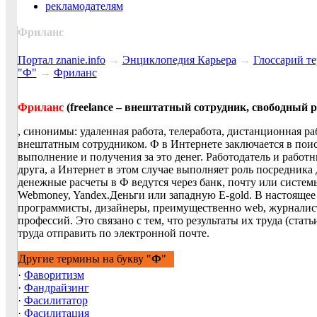
рекламодателям
Фриланс
Портал znanie.info
→
Энциклопедия Карьера
→
Глосcарий т
"Ф"
→
Фриланс
Фриланс
(freelance – внештатный сотрудник, свободный 
, синонимы: удаленная работа, телеработа, дистанционная ра
внештатным сотрудником. Ф в Интернете заключается в поиск
выполнение и получения за это денег. Работодатель и работн
друга, а Интернет в этом случае выполняет роль посредника 
денежные расчеты в Ф ведутся через банк, почту или систе
Webmoney, Yandex.Деньги или западную E-gold. В настоящее
программисты, дизайнеры, преимущественно web, журналист
профессий. Это связано с тем, что результаты их труда (ста
труда отправить по электронной почте.
Другие термины на букву "
Ф
"
·
Фаворитизм
·
Фандрайзинг
·
Фасилитатор
·
Фасилитация