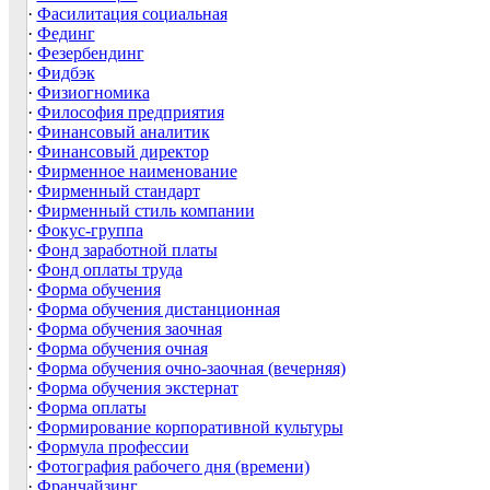
·
Фасилитация социальная
·
Фединг
·
Фезербендинг
·
Фидбэк
·
Физиогномика
·
Философия предприятия
·
Финансовый аналитик
·
Финансовый директор
·
Фирменное наименование
·
Фирменный стандарт
·
Фирменный стиль компании
·
Фокус-группа
·
Фонд заработной платы
·
Фонд оплаты труда
·
Форма обучения
·
Форма обучения дистанционная
·
Форма обучения заочная
·
Форма обучения очная
·
Форма обучения очно-заочная (вечерняя)
·
Форма обучения экстернат
·
Форма оплаты
·
Формирование корпоративной культуры
·
Формула профессии
·
Фотография рабочего дня (времени)
·
Франчайзинг