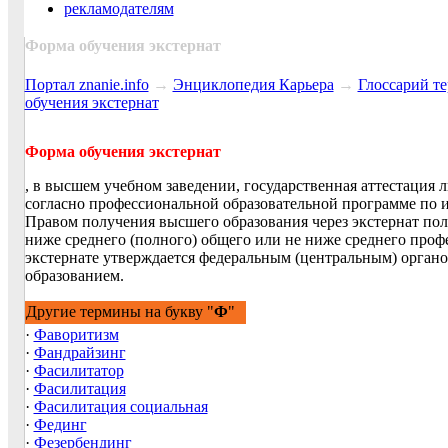
рекламодателям
Форма обучения экстернат
Портал znanie.info
→
Энциклопедия Карьера
→
Глосcарий т
обучения экстернат
Форма обучения экстернат
, в высшем учебном заведении, государственная аттестация
согласно профессиональной образовательной программе по 
Правом получения высшего образования через экстернат по
ниже среднего (полного) общего или не ниже среднего проф
экстернате утверждается федеральным (центральным) орга
образованием.
Другие термины на букву "
Ф
"
·
Фаворитизм
·
Фандрайзинг
·
Фасилитатор
·
Фасилитация
·
Фасилитация социальная
·
Фединг
·
Фезербендинг