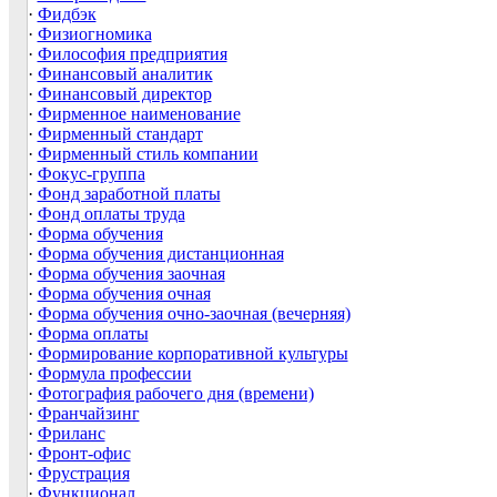
·
Фидбэк
·
Физиогномика
·
Философия предприятия
·
Финансовый аналитик
·
Финансовый директор
·
Фирменное наименование
·
Фирменный стандарт
·
Фирменный стиль компании
·
Фокус-группа
·
Фонд заработной платы
·
Фонд оплаты труда
·
Форма обучения
·
Форма обучения дистанционная
·
Форма обучения заочная
·
Форма обучения очная
·
Форма обучения очно-заочная (вечерняя)
·
Форма оплаты
·
Формирование корпоративной культуры
·
Формула профессии
·
Фотография рабочего дня (времени)
·
Франчайзинг
·
Фриланс
·
Фронт-офис
·
Фрустрация
·
Функционал