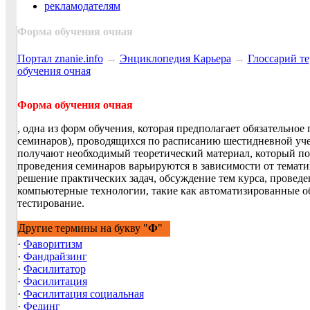
рекламодателям
Форма обучения очная
Портал znanie.info
→
Энциклопедия Карьера
→
Глосcарий т
обучения очная
Форма обучения очная
, одна из форм обучения, которая предполагает обязательно
семинаров), проводящихся по расписанию шестидневной уче
получают необходимый теоретический материал, который по
проведения семинаров варьируются в зависимости от темати
решение практических задач, обсуждение тем курса, провед
компьютерные технологии, такие как автоматизированные о
тестирование.
Другие термины на букву "
Ф
"
·
Фаворитизм
·
Фандрайзинг
·
Фасилитатор
·
Фасилитация
·
Фасилитация социальная
·
Фединг