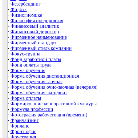
·
Фезербендинг
·
Фидбэк
·
Физиогномика
·
Философия предприятия
·
Финансовый аналитик
·
Финансовый директор
·
Фирменное наименование
·
Фирменный стандарт
·
Фирменный стиль компании
·
Фокус-группа
·
Фонд заработной платы
·
Фонд оплаты труда
·
Форма обучения
·
Форма обучения дистанционная
·
Форма обучения заочная
·
Форма обучения очно-заочная (вечерняя)
·
Форма обучения экстернат
·
Форма оплаты
·
Формирование корпоративной культуры
·
Формула профессии
·
Фотография рабочего дня (времени)
·
Франчайзинг
·
Фриланс
·
Фронт-офис
·
Фрустрация