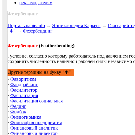
рекламодателям
Фезербендинг
Портал znanie.info
→
Энциклопедия Карьера
→
Глосcарий т
"Ф"
→
Фезербендинг
Фезербендинг
(Featherbending)
, условие, согласно которому работодатель под давлением го
сохранить численность наличной рабочей силы независимо о
Другие термины на букву "
Ф
"
·
Фаворитизм
·
Фандрайзинг
·
Фасилитатор
·
Фасилитация
·
Фасилитация социальная
·
Фединг
·
Фидбэк
·
Физиогномика
·
Философия предприятия
·
Финансовый аналитик
·
Финансовый директор