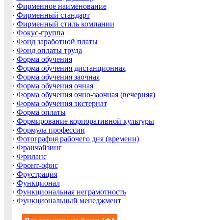
·
Фирменное наименование
·
Фирменный стандарт
·
Фирменный стиль компании
·
Фокус-группа
·
Фонд заработной платы
·
Фонд оплаты труда
·
Форма обучения
·
Форма обучения дистанционная
·
Форма обучения заочная
·
Форма обучения очная
·
Форма обучения очно-заочная (вечерняя)
·
Форма обучения экстернат
·
Форма оплаты
·
Формирование корпоративной культуры
·
Формула профессии
·
Фотография рабочего дня (времени)
·
Франчайзинг
·
Фриланс
·
Фронт-офис
·
Фрустрация
·
Функционал
·
Функциональная неграмотность
·
Функциональный менеджмент