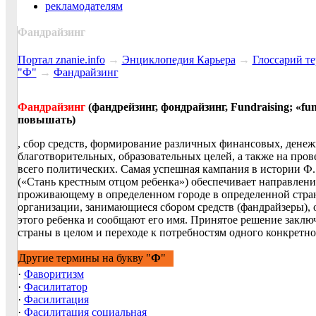
рекламодателям
Фандрайзинг
Портал znanie.info
→
Энциклопедия Карьера
→
Глосcарий т
"Ф"
→
Фандрайзинг
Фандрайзинг
(фандрейзинг, фондрайзинг, Fundraising; «fu
повышать)
, сбор средств, формирование различных финансовых, денеж
благотворительных, образовательных целей, а также на пр
всего политических. Самая успешная кампания в истории Ф. - 
(«Стань крестным отцом ребенка») обеспечивает направлени
проживающему в определенном городе в определенной стран
организации, занимающиеся сбором средств (фандрайзеры),
этого ребенка и сообщают его имя. Принятое решение заключ
страны в целом и переходе к потребностям одного конкретно
Другие термины на букву "
Ф
"
·
Фаворитизм
·
Фасилитатор
·
Фасилитация
·
Фасилитация социальная