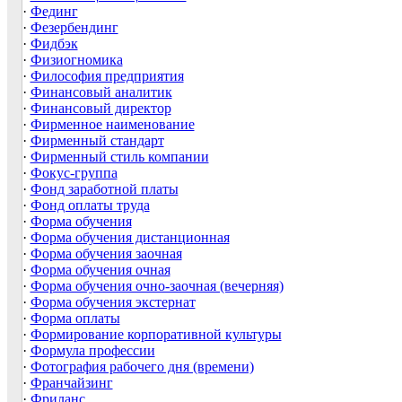
·
Фединг
·
Фезербендинг
·
Фидбэк
·
Физиогномика
·
Философия предприятия
·
Финансовый аналитик
·
Финансовый директор
·
Фирменное наименование
·
Фирменный стандарт
·
Фирменный стиль компании
·
Фокус-группа
·
Фонд заработной платы
·
Фонд оплаты труда
·
Форма обучения
·
Форма обучения дистанционная
·
Форма обучения заочная
·
Форма обучения очная
·
Форма обучения очно-заочная (вечерняя)
·
Форма обучения экстернат
·
Форма оплаты
·
Формирование корпоративной культуры
·
Формула профессии
·
Фотография рабочего дня (времени)
·
Франчайзинг
·
Фриланс