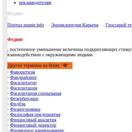
рекламодателям
Фединг
Портал znanie.info
→
Энциклопедия Карьера
→
Глосcарий т
Фединг
, постепенное уменьшение величины подкрепляющих стимуло
взаимодействию с окружающими людьми.
Другие термины на букву "
Ф
"
·
Фаворитизм
·
Фандрайзинг
·
Фасилитатор
·
Фасилитация
·
Фасилитация социальная
·
Фезербендинг
·
Фидбэк
·
Физиогномика
·
Философия предприятия
·
Финансовый аналитик
·
Финансовый директор
·
Фирменное наименование