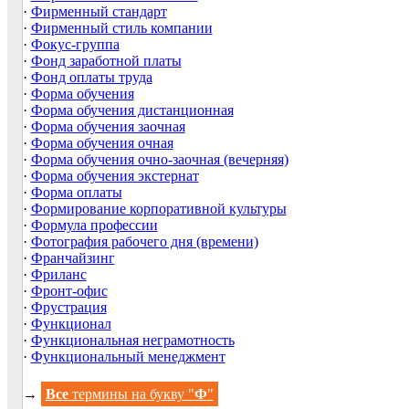
·
Фирменный стандарт
·
Фирменный стиль компании
·
Фокус-группа
·
Фонд заработной платы
·
Фонд оплаты труда
·
Форма обучения
·
Форма обучения дистанционная
·
Форма обучения заочная
·
Форма обучения очная
·
Форма обучения очно-заочная (вечерняя)
·
Форма обучения экстернат
·
Форма оплаты
·
Формирование корпоративной культуры
·
Формула профессии
·
Фотография рабочего дня (времени)
·
Франчайзинг
·
Фриланс
·
Фронт-офис
·
Фрустрация
·
Функционал
·
Функциональная неграмотность
·
Функциональный менеджмент
→
Все
термины на букву "
Ф
"