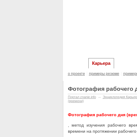
главная
Образова
Карьера
о проекте
примеры резюме
пример
Фотография рабочего д
→
Портал znanie.info
Энциклопедия Карьер
(времени)
Фотография рабочего дня (вре
, метод изучения рабочего вр
времени на протяжении рабочего 