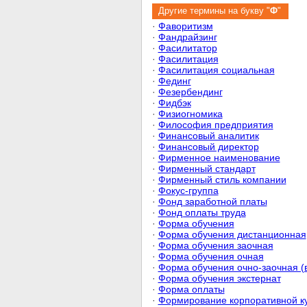
Другие термины на букву "
Ф
"
·
Фаворитизм
·
Фандрайзинг
·
Фасилитатор
·
Фасилитация
·
Фасилитация социальная
·
Фединг
·
Фезербендинг
·
Фидбэк
·
Физиогномика
·
Философия предприятия
·
Финансовый аналитик
·
Финансовый директор
·
Фирменное наименование
·
Фирменный стандарт
·
Фирменный стиль компании
·
Фокус-группа
·
Фонд заработной платы
·
Фонд оплаты труда
·
Форма обучения
·
Форма обучения дистанционная
·
Форма обучения заочная
·
Форма обучения очная
·
Форма обучения очно-заочная (
·
Форма обучения экстернат
·
Форма оплаты
·
Формирование корпоративной к