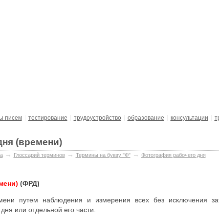
ние за рубежом
Выставки
ы писем
тестирование
трудоустройство
образование
консультации
т
ня (времени)
→
→
→
а
Глосcарий терминов
Термины на букву "Ф"
Фотография рабочего дня
мени)
(ФРД)
емени путем наблюдения и измерения всех без исключения за
дня или отдельной его части.