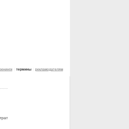
ренинги
термины
рекламодателям
трат