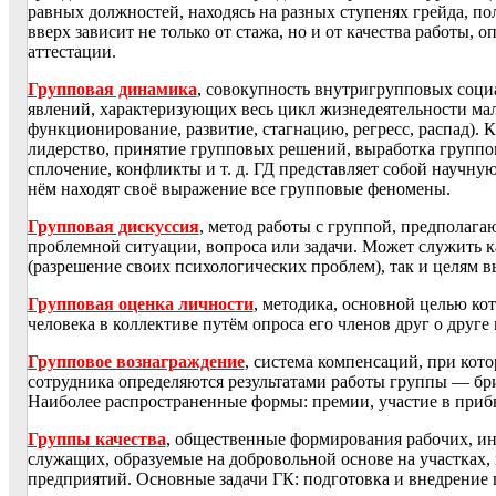
равных должностей, находясь на разных ступенях грейда, п
вверх зависит не только от стажа, но и от качества работы,
аттестации.
Групповая динамика
, совокупность внутригрупповых соци
явлений, характеризующих весь цикл жизнедеятельности мал
функционирование, развитие, стагнацию, регресс, распад). 
лидерство, принятие групповых решений, выработка группо
сплочение, конфликты и т. д. ГД представляет собой научную
нём находят своё выражение все групповые феномены.
Групповая дискуссия
, метод работы с группой, предполаг
проблемной ситуации, вопроса или задачи. Может служить 
(разрешение своих психологических проблем), так и целям 
Групповая оценка личности
, методика, основной целью ко
человека в коллективе путём опроса его членов друг о друг
Групповое вознаграждение
, система компенсаций, при кот
сотрудника определяются результатами работы группы — бри
Наиболее распространенные формы: премии, участие в прибы
Группы качества
, общественные формирования рабочих, и
служащих, образуемые на добровольной основе на участках, в
предприятий. Основные задачи ГК: подготовка и внедрение