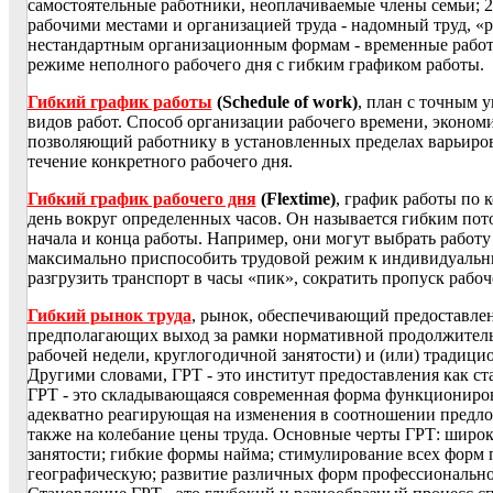
самостоятельные работники, неоплачиваемые члены семьи; 2)
рабочими местами и организацией труда - надомный труд, «ра
нестандартным организационным формам - временные работн
режиме неполного рабочего дня с гибким графиком работы.
Гибкий график работы
(Schedule of work)
, план с точным 
видов работ. Способ организации рабочего времени, эконом
позволяющий работнику в установленных пределах варьиров
течение конкретного рабочего дня.
Гибкий график рабочего дня
(Flextime)
, график работы по 
день вокруг определенных часов. Он называется гибким пот
начала и конца работы. Например, они могут выбрать работу с 
максимально приспособить трудовой режим к индивидуальн
разгрузить транспорт в часы «пик», сократить пропуск рабо
Гибкий рынок труда
, рынок, обеспечивающий предоставлени
предполагающих выход за рамки нормативной продолжительн
рабочей недели, круглогодичной занятости) и (или) традици
Другими словами, ГРТ - это институт предоставления как ст
ГРТ - это складывающаяся современная форма функциониров
адекватно реагирующая на изменения в соотношении предлож
также на колебание цены труда. Основные черты ГРТ: широ
занятости; гибкие формы найма; стимулирование всех форм
географическую; развитие различных форм профессионально