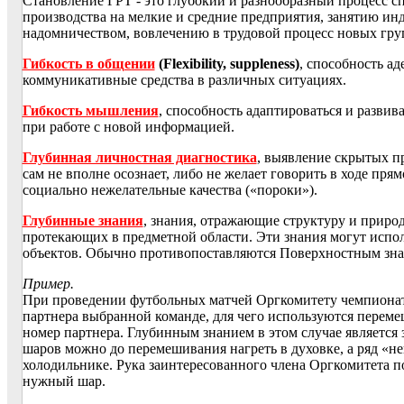
Становление ГРТ - это глубокий и разнообразный процесс 
производства на мелкие и средние предприятия, занятию ин
надомничеством, вовлечению в трудовой процесс новых групп
Гибкость в общении
(Flexibility, suppleness)
, способность а
коммуникативные средства в различных ситуациях.
Гибкость мышления
, способность адаптироваться и разви
при работе с новой информацией.
Глубинная личностная диагностика
, выявление скрытых п
сам не вполне осознает, либо не желает говорить в ходе прям
социально нежелательные качества («пороки»).
Глубинные знания
, знания, отражающие структуру и прир
протекающих в предметной области. Эти знания могут испол
объектов. Обычно противопоставляются Поверхностным зна
Пример.
При проведении футбольных матчей Оргкомитету чемпиона
партнера выбранной команде, для чего используются перем
номер партнера. Глубинным знанием в этом случае является 
шаров можно до перемешивания нагреть в духовке, а ряд «н
холодильнике. Рука заинтересованного члена Оргкомитета п
нужный шар.