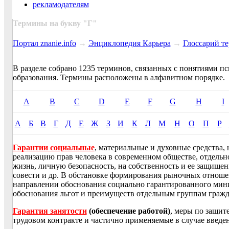
рекламодателям
Термины на букву "
Г
"
Портал znanie.info
→
Энциклопедия Карьера
→
Глосcарий т
В разделе собрано 1235 терминов, связанных с понятиями пс
образования. Термины расположены в алфавитном порядке.
A
B
C
D
E
F
G
H
I
А
Б
В
Г
Д
Е
Ж
З
И
К
Л
М
Н
О
П
Р
Гарантии социальные
, материальные и духовные средства
реализацию прав человека в современном обществе, отдельно
жизнь, личную безопасность, на собственность и ее защищен
совести и др. В обстановке формирования рыночных отноше
направлении обоснования социально гарантированного мини
обоснования льгот и преимуществ отдельным группам гражд
Гарантия занятости
(обеспечение работой)
, меры по защит
трудовом контракте и частично применяемые в случае введе