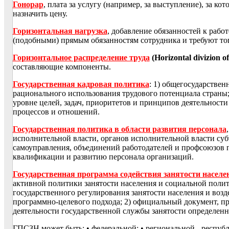
Гонорар
, плата за услугу (например, за выступление), за к
назначить цену.
Горизонтальная нагрузка
, добавление обязанностей к рабо
(подобными) прямым обязанностям сотрудника и требуют тог
Горизонтальное распределение труда
(Horizontal divizion of
составляющие компоненты.
Государственная кадровая политика
: 1) общегосударствен
рационального использования трудового потенциала страны;
уровне целей, задач, приоритетов и принципов деятельност
процессов и отношений.
Государственная политика в области развития персонала
исполнительной власти, органов исполнительной власти су
самоуправления, объединений работодателей и профсоюзов
квалификации и развитию персонала организаций.
Государственная программа содействия занятости населе
активной политики занятости населения и социальной поли
государственного регулирования занятости населения и возд
программно-целевого подхода; 2) официальный документ, п
деятельности государственной службы занятости определенн
ГПСЗН может быть: • федеральной; • региональной - респуб