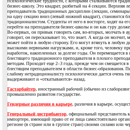
психологические трудности, с которыми сталкиваются тради
бизнес-школу. Это квадрат, разбитый на 4 секции. Верхняя 
преподаватель традиционных дисциплин (лекции, семинары).
на одну секцию вниз (левый нижний квадрат), становится б
традиционалистом. Студенты от него в восторге, ходят на ег
перейти на преподавателя бизнес-школы и он как гуру долже
Во-первых, он привык говорить сам, во-вторых, молчать в а
говорит, он пересказывает то, что знает. А когда он молчит,
может пойти в любую сторону. Его могут втянуть в любую д
высокими нервными нагрузками, и, кроме того, человеку пр
наработок, накопленных за долгие годы. Он перемещается в 
блестящего традиционного преподавателя в плохого препод
методам. Проходит еще 2–3 года, прежде чем он смещается 
блестящим преподавателем в области бизнес-образования. П
слабому нетрадиционалисту психологически дается очень тя
выдерживают и «откатываются» назад.
Гастарбайтер
, иностранный рабочий (обычно из слаборазвит
промышленно развитом государстве.
Гендерные различия в карьере
, различия в карьере, осущ
Генеральный дистрибьютор
, официальный представитель 
импортере, имеющий право от ее лица самостоятельно орган
регионе (в стране или в группе стран) своими силами или че