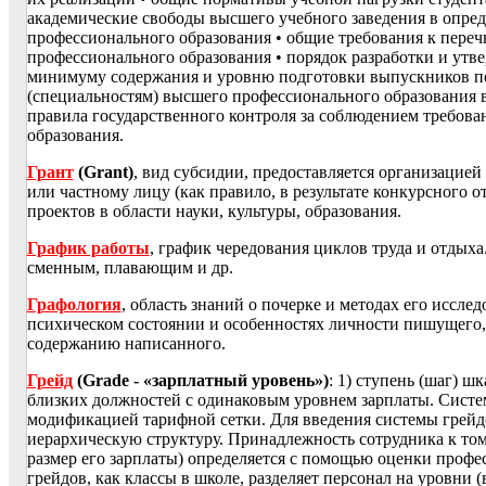
академические свободы высшего учебного заведения в опре
профессионального образования • общие требования к пере
профессионального образования • порядок разработки и утв
минимуму содержания и уровню подготовки выпускников п
(специальностям) высшего профессионального образования в
правила государственного контроля за соблюдением требов
образования.
Грант
(Grant)
, вид субсидии, предоставляется организацие
или частному лицу (как правило, в результате конкурсного 
проектов в области науки, культуры, образования.
График работы
, график чередования циклов труда и отдых
сменным, плавающим и др.
Графология
, область знаний о почерке и методах его иссл
психическом состоянии и особенностях личности пишущего, 
содержанию написанного.
Грейд
(Grade - «зарплатный уровень»)
: 1) ступень (шаг) ш
близких должностей с одинаковым уровнем зарплаты. Систе
модификацией тарифной сетки. Для введения системы грейд
иерархическую структуру. Принадлежность сотрудника к том
размер его зарплаты) определяется с помощью оценки проф
грейдов, как классы в школе, разделяет персонал на уровни 