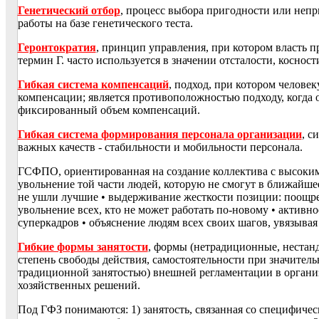
Генетический отбор
, процесс выбора пригодности или неп
работы на базе генетического теста.
Геронтократия
, принцип управления, при котором власть 
термин Г. часто используется в значении отсталости, косност
Гибкая система компенсаций
, подход, при котором человек
компенсации; является противоположностью подходу, когда 
фиксированный объем компенсаций.
Гибкая система формирования персонала организации
, с
важных качеств - стабильности и мобильности персонала.
ГСФПО, ориентированная на создание коллектива с высоким 
увольнение той части людей, которую не смогут в ближайшее
не ушли лучшие • выдерживание жесткости позиции: поощрен
увольнение всех, кто не может работать по-новому • активн
суперкадров • объяснение людям всех своих шагов, увязывая
Гибкие формы занятости
, формы (нетрадиционные, нестан
степень свободы действия, самостоятельности при значител
традиционной занятостью) внешней регламентации в организ
хозяйственных решений.
Под ГФЗ понимаются: 1) занятость, связанная со специфичес