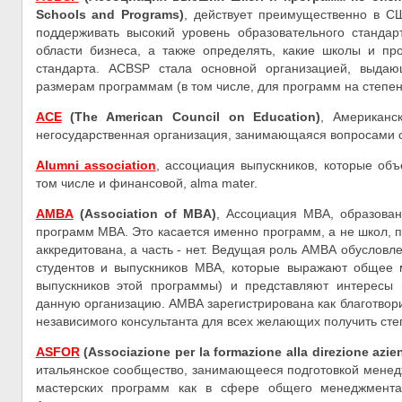
Schools and Programs)
, действует преимущественно в СШ
поддерживать высокий уровень образовательного стандар
области бизнеса, а также определять, какие школы и пр
стандарта. ACBSP стала основной организацией, выда
размерам программам (в том числе, для программ на степен
ACE
(The American Council on Education)
, Американс
негосударственная организация, занимающаяся вопросами 
Alumni association
, ассоциация выпускников, которые об
том числе и финансовой, alma mater.
AMBA
(Association of MBA)
, Ассоциация MBA, образова
программ MBA. Это касается именно программ, а не школ, 
аккредитована, а часть - нет. Ведущая роль АМВА обусловле
студентов и выпускников МВА, которые выражают общее м
выпускников этой программы) и представляют интересы 
данную организацию. АМВА зарегистрирована как благотвор
независимого консультанта для всех желающих получить сте
ASFOR
(Associazione per la formazione alla direzione azie
итальянское сообщество, занимающееся подготовкой менед
мастерских программ как в сфере общего менеджмента,