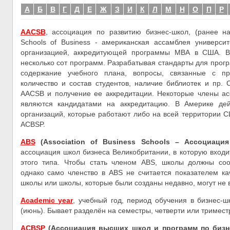
А
Б
В
Г
Д
Е
Ж
З
И
К
Л
М
Н
О
П
Р
AACSB
, ассоциация по развитию бизнес-школ, (ранее на
Schools of Business - американская ассамблея университ
организацией, аккредитующей программы МВА в США. В
несколько сот программ. Разрабатывая стандарты для прог
содержание учебного плана, вопросы, связанные с про
количество и состав студентов, наличие библиотек и пр. 
AACSB и получение ее аккредитации. Некоторые члены ас
являются кандидатами на аккредитацию. В Америке дей
организаций, которые работают либо на всей территории С
ACBSP.
ABS
(Association of Business Schools – Ассоциаци
ассоциация школ бизнеса Великобритании, в которую вход
этого типа. Чтобы стать членом ABS, школы должны соо
однако само членство в ABS не считается показателем к
школы или школы, которые были созданы недавно, могут не в
Academic year
, учебный год, период обучения в бизнес-ш
(июнь). Бывает разделён на семестры, четверти или тримест
ACBSP
(Ассоциация высших школ и программ по бизнес