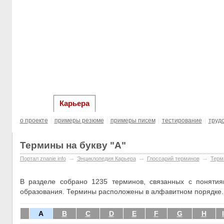
главная
Образование за рубежом
Выста
Карьера
о проекте
примеры резюме
примеры писем
тестирование
труд
Термины на букву "
A
"
→
→
→
Портал znanie.info
Энциклопедия Карьера
Глосcарий терминов
Терм
В разделе собрано 1235 терминов, связанных с понятиям
образования. Термины расположены в алфавитном порядке.
A
B
C
D
E
F
G
H
I