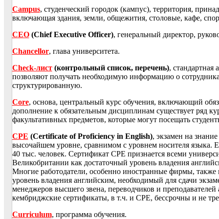
Campus
, студенческий городок (кампус), территория, прин
включающая здания, земли, общежития, столовые, кафе, спо
CEO
(Chief Executive Officer)
, генеральный директор, руков
Chancellor
, глава университета.
Check-лист
(контрольный список, перечень)
, стандартная 
позволяют получать необходимую информацию о сотрудника
структурированную.
Core
, основа, центральный курс обучения, включающий обя
дополнение к обязательным дисциплинам существует ряд ку
факультативных предметов, которые могут посещать студент
CPE
(Certificate of Proficiency in English)
, экзамен на знани
высочайшем уровне, сравнимом с уровнем носителя языка. Е
40 тыс. человек. Сертификат СРЕ признается всеми универ
Великобритании как достаточный уровень владения английс
Многие работодатели, особенно иностранные фирмы, также п
уровень владения английским, необходимый для сдачи экзам
менеджеров высшего звена, переводчиков и преподавателей 
кембриджские сертификаты, в т.ч. и CPE, бессрочны и не тр
Curriculum
, программа обучения.