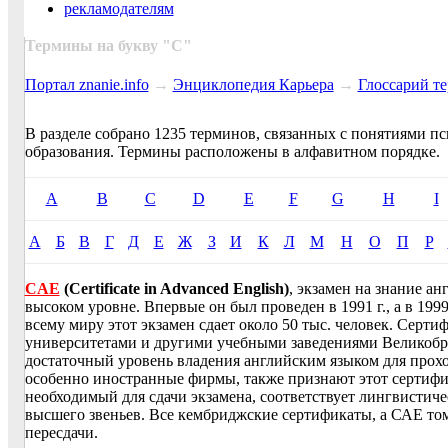
рекламодателям
Термины на букву "
C
"
Портал znanie.info
→
Энциклопедия Карьера
→
Глосcарий т
В разделе собрано 1235 терминов, связанных с понятиями пс
образования. Термины расположены в алфавитном порядке.
A
B
C
D
E
F
G
H
I
А
Б
В
Г
Д
Е
Ж
З
И
К
Л
М
Н
О
П
Р
CAE
(Certificate in Advanced English)
, экзамен на знание ан
высоком уровне. Впервые он был проведен в 1991 г., а в 1999
всему миру этот экзамен сдает около 50 тыс. человек. Серт
университетами и другими учебными заведениями Великобри
достаточный уровень владения английским языком для прох
особенно иностранные фирмы, также признают этот сертифик
необходимый для сдачи экзамена, соответствует лингвистич
высшего звеньев. Все кембриджские сертификаты, а САЕ том
пересдачи.