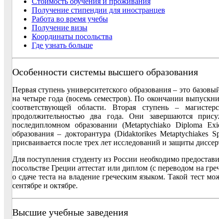
Стоимость обучения и проживания
Получение стипендии для иностранцев
Работа во время учебы
Получение визы
Координаты посольства
Где узнать больше
Особенности системы высшего образования
Первая ступень университетского образования – это базовый
на четыре года (восемь семестров). По окончании выпускни
соответствующей области. Вторая ступень – магистерс
продолжительностью два года. Они завершаются прис
последипломном образовании (Metaptychiako Diploma Exidi
образования – докторантура (Didaktorikes Metaptychiakes S
присваивается после трех лет исследований и защиты диссер
Для поступления студенту из России необходимо предостави
посольстве Греции аттестат или диплом (с переводом на гре
о сдаче теста на владение греческим языком. Такой тест м
сентябре и октябре.
Высшие учебные заведения