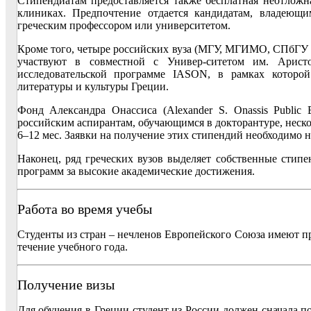
Стипендиатам предоставляется также бесплатная неотлож
клиниках. Предпочтение отдается кандидатам, владеющ
греческим профессором или университетом.
Кроме того, четыре российских вуза (МГУ, МГИМО, СПбГУ 
участвуют в совместной с Универ-ситетом им. Аристо
исследовательской программе IASON, в рамках которо
литературы и культуры Греции.
Фонд Александра Онассиса (Alexander S. Onassis Public B
российским аспирантам, обучающимся в докторантуре, неско
6–12 мес. Заявки на получение этих стипендий необходимо н
Наконец, ряд греческих вузов выделяет собственные стипе
программ за высокие академические достижения.
Работа во время учебы
Студенты из стран – нечленов Европейского Союза имеют пр
течение учебного года.
Получение визы
Для обучения в Греции студент из России должен сначала по