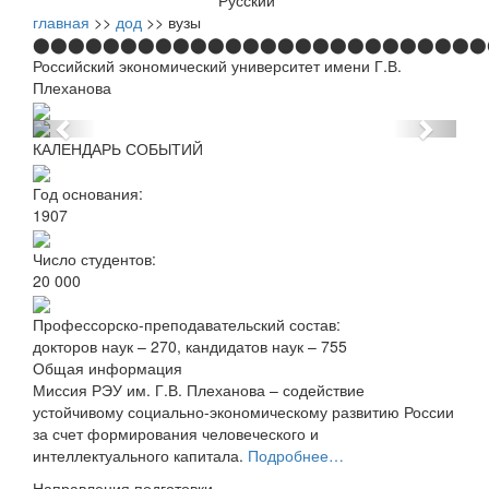
Русский
главная
>>
дод
>> вузы
⬤⬤⬤⬤⬤⬤⬤⬤⬤⬤⬤⬤⬤⬤⬤⬤⬤⬤⬤⬤⬤⬤⬤⬤⬤⬤
Российский экономический университет имени Г.В.
Плеханова
Следующий
Пред
КАЛЕНДАРЬ СОБЫТИЙ
слайд
слайд
Год основания:
1907
Число студентов:
20 000
Профессорско-преподавательский состав:
докторов наук – 270, кандидатов наук – 755
Общая информация
Миссия РЭУ им. Г.В. Плеханова – содействие
устойчивому социально-экономическому развитию России
за счет формирования человеческого и
интеллектуального капитала.
Подробнее…
Направления подготовки